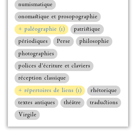
numismatique
onomastique et prosopographie
+ paléographie (1)
patristique
périodiques
Perse
philosophie
photographies
polices d’écriture et claviers
réception classique
+ répertoires de liens (1)
rhétorique
textes antiques
théâtre
traductions
Virgile