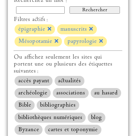
Recherchez un mot :
Filtres actifs :
épigraphie
❌
manuscrits
❌
Mésopotamie
❌
papyrologie
❌
Ou affichez seulement les sites qui
portent une ou plusieurs des étiquettes
suivantes :
accès payant
actualités
archéologie
associations
au hasard
Bible
bibliographies
bibliothèques numériques
blog
Byzance
cartes et toponymie