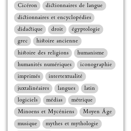
Cicéron
dictionnaires de langue
dictionnaires et encyclopédies
didactique
droit
égyptologie
grec
histoire ancienne
histoire des religions
humanisme
humanités numériques
iconographie
imprimés
intertextualité
juxtalinéaires
langues
latin
logiciels
médias
métrique
Minoens et Mycéniens
Moyen Âge
musique
mythes et mythologie