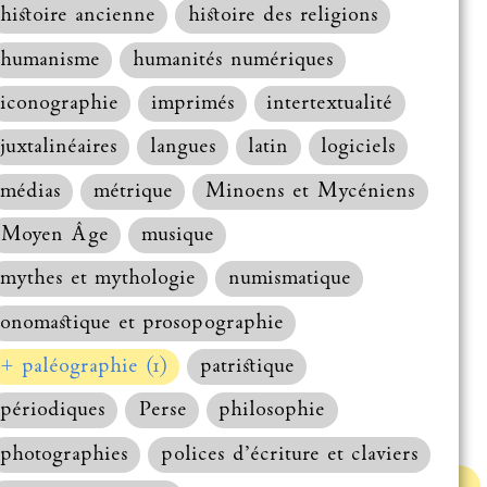
histoire ancienne
histoire des religions
humanisme
humanités numériques
iconographie
imprimés
intertextualité
juxtalinéaires
langues
latin
logiciels
médias
métrique
Minoens et Mycéniens
Moyen Âge
musique
mythes et mythologie
numismatique
onomastique et prosopographie
+ paléographie (1)
patristique
périodiques
Perse
philosophie
photographies
polices d’écriture et claviers
Haut de la