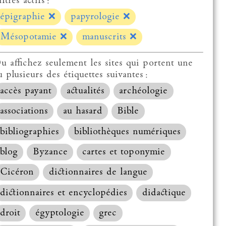
ltres actifs :
épigraphie
❌
papyrologie
❌
Mésopotamie
❌
manuscrits
❌
u affichez seulement les sites qui portent une
u plusieurs des étiquettes suivantes :
accès payant
actualités
archéologie
associations
au hasard
Bible
bibliographies
bibliothèques numériques
blog
Byzance
cartes et toponymie
Cicéron
dictionnaires de langue
dictionnaires et encyclopédies
didactique
droit
égyptologie
grec