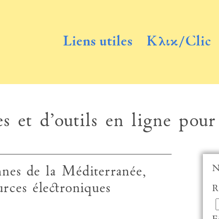
Liens utiles
Κλικ/Clic
s et d’outils en ligne pour
N
nnes de la Méditerranée,
urces électroniques
R