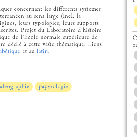
Fi
iques concernant les différents systèmes
terranéen au sens large (incl. la
gines, leurs typologies, leurs supports
nscrites. Projet du Laboratoire d’histoire
sique de l’École normale supérieure de
O
re dédié à cette vaste thématique. Liens
o
abétique
et au
latin
.
aléographie
papyrologie