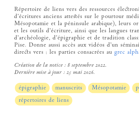
Répertoire de liens vers des ressources électron
d’écritures anciens attestés sur le pourtour médi
Mésopotamie et la péninsule arabique), leurs ori
et les outils d’écriture, ainsi que les langues tra
d’archéologie, d’épigraphie et de tradition clas
Pise. Donne aussi accès aux vidéos d’un séminai
directs vers : les parties consacrées au
grec alph
Création de la notice :
8 septembre 2022.
Dernière mise à jour :
25 mai 2026.
épigraphie
manuscrits
Mésopotamie
p
répertoires de liens