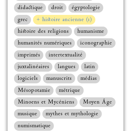
didactique
droit
égyptologie
grec
+ histoire ancienne (1)
histoire des religions
humanisme
humanités numériques
iconographie
imprimés
intertextualité
juxtalinéaires
langues
latin
logiciels
manuscrits
médias
Mésopotamie
métrique
Minoens et Mycéniens
Moyen Âge
musique
mythes et mythologie
numismatique