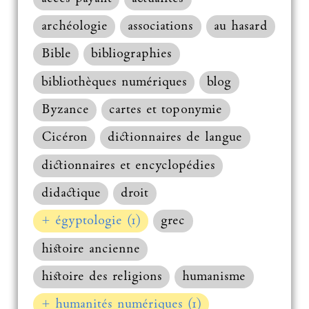
archéologie
associations
au hasard
Bible
bibliographies
bibliothèques numériques
blog
Byzance
cartes et toponymie
Cicéron
dictionnaires de langue
dictionnaires et encyclopédies
didactique
droit
+ égyptologie (1)
grec
histoire ancienne
histoire des religions
humanisme
+ humanités numériques (1)