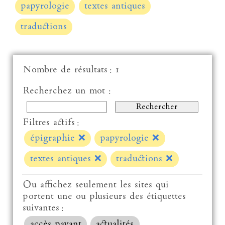
papyrologie
textes antiques
traductions
Nombre de résultats : 1
Recherchez un mot :
Filtres actifs :
épigraphie
❌
papyrologie
❌
textes antiques
❌
traductions
❌
Ou affichez seulement les sites qui
portent une ou plusieurs des étiquettes
suivantes :
accès payant
actualités