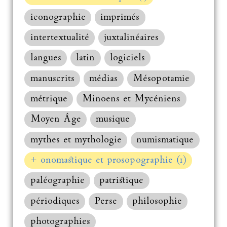
iconographie
imprimés
intertextualité
juxtalinéaires
langues
latin
logiciels
manuscrits
médias
Mésopotamie
métrique
Minoens et Mycéniens
Moyen Âge
musique
mythes et mythologie
numismatique
+ onomastique et prosopographie (1)
paléographie
patristique
périodiques
Perse
philosophie
photographies