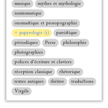
musique
mythes et mythologie
numismatique
onomastique et prosopographie
+ papyrologie (1)
patristique
périodiques
Perse
philosophie
photographies
polices d’écriture et claviers
réception classique
rhétorique
textes antiques
théâtre
traductions
Virgile