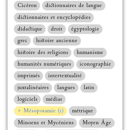
Cicéron
dictionnaires de langue
dictionnaires et encyclopédies
didactique
droit
égyptologie
grec
histoire ancienne
histoire des religions
humanisme
humanités numériques
iconographie
imprimés
intertextualité
juxtalinéaires
langues
latin
logiciels
médias
+ Mésopotamie (1)
métrique
Minoens et Mycéniens
Moyen Âge