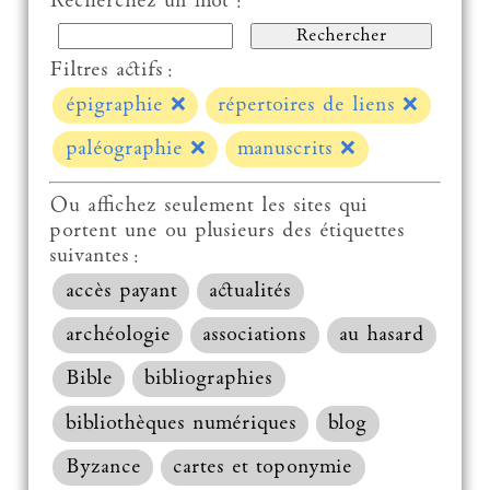
Recherchez un mot :
Filtres actifs :
épigraphie
❌
répertoires de liens
❌
paléographie
❌
manuscrits
❌
Ou affichez seulement les sites qui
portent une ou plusieurs des étiquettes
suivantes :
accès payant
actualités
archéologie
associations
au hasard
Bible
bibliographies
bibliothèques numériques
blog
Byzance
cartes et toponymie