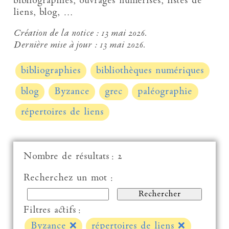
bibliographies, ouvrages numérisés, listes de
liens, blog, …
Création de la notice :
13 mai 2026.
Dernière mise à jour :
13 mai 2026.
bibliographies
bibliothèques numériques
blog
Byzance
grec
paléographie
répertoires de liens
Nombre de résultats : 2
Recherchez un mot :
Filtres actifs :
Byzance
❌
répertoires de liens
❌