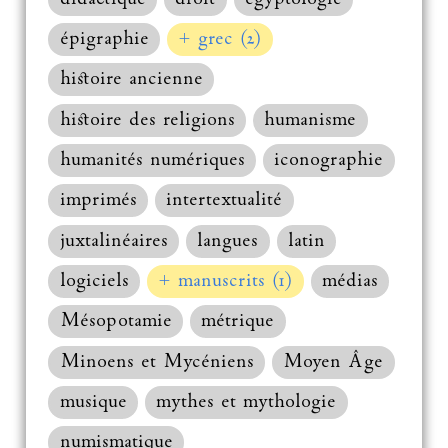
épigraphie
+ grec (2)
histoire ancienne
histoire des religions
humanisme
humanités numériques
iconographie
imprimés
intertextualité
juxtalinéaires
langues
latin
logiciels
+ manuscrits (1)
médias
Mésopotamie
métrique
Minoens et Mycéniens
Moyen Âge
musique
mythes et mythologie
numismatique