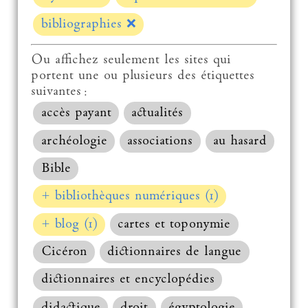
bibliographies
❌
Ou affichez seulement les sites qui
portent une ou plusieurs des étiquettes
suivantes :
accès payant
actualités
archéologie
associations
au hasard
Bible
+ bibliothèques numériques (1)
+ blog (1)
cartes et toponymie
Cicéron
dictionnaires de langue
dictionnaires et encyclopédies
didactique
droit
égyptologie