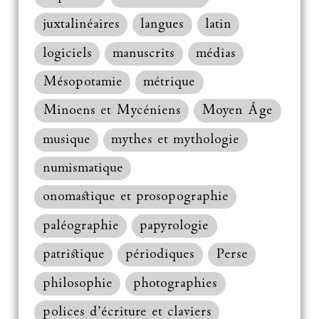
juxtalinéaires
langues
latin
logiciels
manuscrits
médias
Mésopotamie
métrique
Minoens et Mycéniens
Moyen Âge
musique
mythes et mythologie
numismatique
onomastique et prosopographie
paléographie
papyrologie
patristique
périodiques
Perse
philosophie
photographies
polices d’écriture et claviers