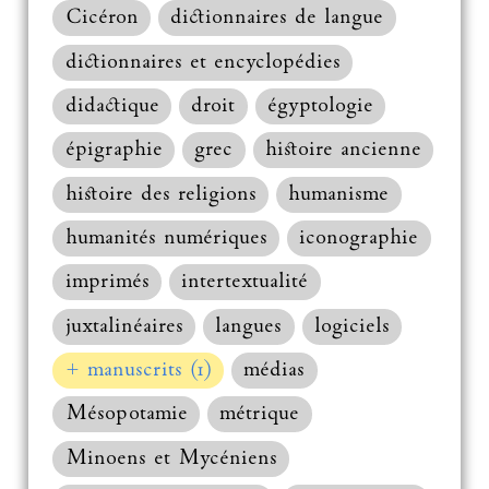
Cicéron
dictionnaires de langue
dictionnaires et encyclopédies
didactique
droit
égyptologie
épigraphie
grec
histoire ancienne
histoire des religions
humanisme
humanités numériques
iconographie
imprimés
intertextualité
juxtalinéaires
langues
logiciels
+ manuscrits (1)
médias
Mésopotamie
métrique
Minoens et Mycéniens