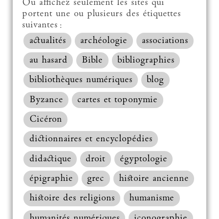
Ou affichez seulement les sites qui
portent une ou plusieurs des étiquettes
suivantes :
actualités
archéologie
associations
au hasard
Bible
bibliographies
bibliothèques numériques
blog
Byzance
cartes et toponymie
Cicéron
dictionnaires et encyclopédies
didactique
droit
égyptologie
épigraphie
grec
histoire ancienne
histoire des religions
humanisme
humanités numériques
iconographie