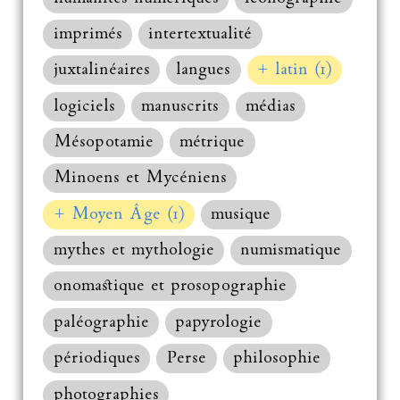
imprimés
intertextualité
juxtalinéaires
langues
+ latin (1)
logiciels
manuscrits
médias
Mésopotamie
métrique
Minoens et Mycéniens
+ Moyen Âge (1)
musique
mythes et mythologie
numismatique
onomastique et prosopographie
paléographie
papyrologie
périodiques
Perse
philosophie
photographies