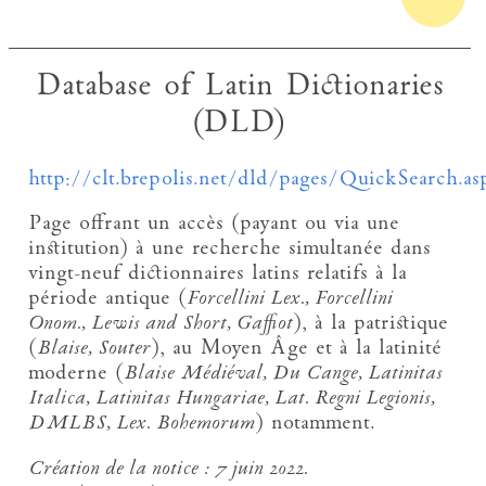
Database of Latin Dictionaries
(DLD)
http://clt.brepolis.net/dld/pages/QuickSearch.as
Page offrant un accès (payant ou via une
institution) à une recherche simultanée dans
vingt-neuf dictionnaires latins relatifs à la
période antique (
Forcellini Lex., Forcellini
Onom., Lewis and Short, Gaffiot
), à la patristique
(
Blaise, Souter
), au Moyen Âge et à la latinité
moderne (
Blaise Médiéval, Du Cange, Latinitas
Italica, Latinitas Hungariae, Lat. Regni Legionis,
DMLBS, Lex. Bohemorum
) notamment.
Création de la notice :
7 juin 2022.