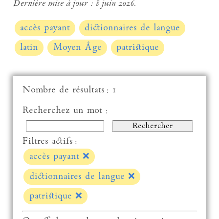
Dernière mise à jour :
8 juin 2026.
accès payant
dictionnaires de langue
latin
Moyen Âge
patristique
Nombre de résultats : 1
Recherchez un mot :
Filtres actifs :
accès payant
❌
dictionnaires de langue
❌
patristique
❌