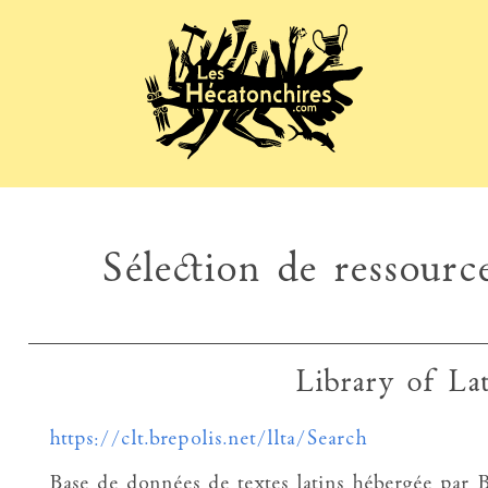
Sélection de ressource
Library of La
https://clt.brepolis.net/llta/Search
Base de données de textes latins hébergée par Br