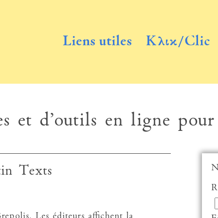
Liens utiles
Κλικ/Clic
s et d’outils en ligne pour
N
tin Texts
R
epolis. Les éditeurs affichent la