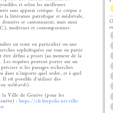
Fi
ponibles et selon les meilleures
entés sans apparat critique. Le corpus a
la littérature patristique et médiévale,
O
e données se cantonnaient, mais aussi
o
.-C.), modernes et contemporaines
sulter un texte en particulier ou une
erches sophistiquées sur tout ou partie
 être défini a priori (au moment de la
s). Les requêtes peuvent porter sur un
préciser si les passages recherchés
u dans n’importe quel ordre, et à quel
 Il est possible d’utiliser des
s
ou
wildcards
).
 la Ville de Genève (pour les
Genève) :
https://clt-brepolis-net.ville-
px