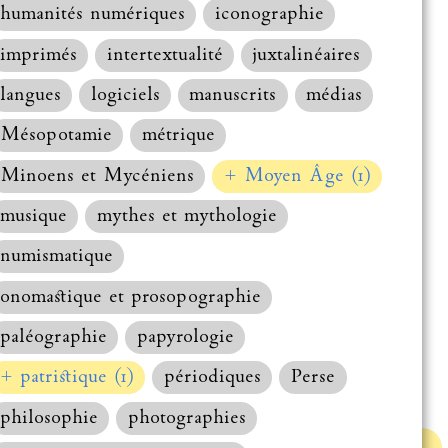
humanités numériques
iconographie
imprimés
intertextualité
juxtalinéaires
langues
logiciels
manuscrits
médias
Mésopotamie
métrique
Minoens et Mycéniens
+ Moyen Âge (1)
musique
mythes et mythologie
numismatique
onomastique et prosopographie
paléographie
papyrologie
+ patristique (1)
périodiques
Perse
philosophie
photographies
Haut de la