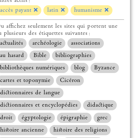
ltres actifs :
accès payant
❌
latin
❌
humanisme
❌
u affichez seulement les sites qui portent une
u plusieurs des étiquettes suivantes :
actualités
archéologie
associations
au hasard
Bible
bibliographies
bibliothèques numériques
blog
Byzance
cartes et toponymie
Cicéron
dictionnaires de langue
dictionnaires et encyclopédies
didactique
droit
égyptologie
épigraphie
grec
histoire ancienne
histoire des religions