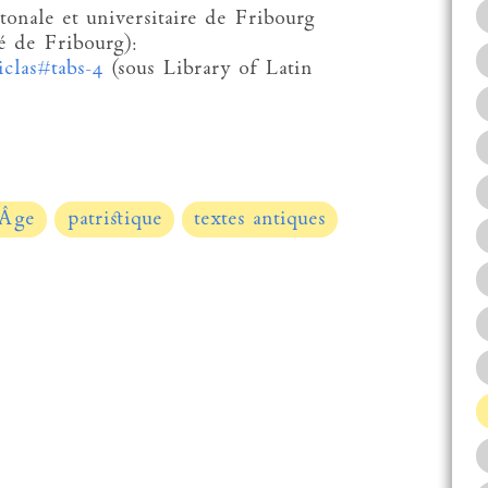
tonale et universitaire de Fribourg
é de Fribourg):
iclas#tabs-4
(sous Library of Latin
Âge
patristique
textes antiques