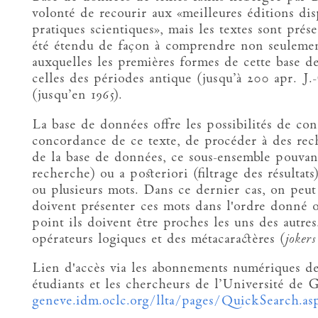
volonté de recourir aux «meilleures éditions dis
pratiques scientiques», mais les textes sont prés
été étendu de façon à comprendre non seulement 
auxquelles les premières formes de cette base d
celles des périodes antique (jusqu’à 200 apr. J
(jusqu’en 1965).
La base de données offre les possibilités de con
concordance de ce texte, de procéder à des rech
de la base de données, ce sous-ensemble pouvant
recherche) ou a posteriori (filtrage des résultat
ou plusieurs mots. Dans ce dernier cas, on peut 
doivent présenter ces mots dans l'ordre donné o
point ils doivent être proches les uns des autres.
opérateurs logiques et des métacaractères (
joker
Lien d'accès via les abonnements numériques de
étudiants et les chercheurs de l’Université de 
geneve.idm.oclc.org/llta/pages/QuickSearch.as