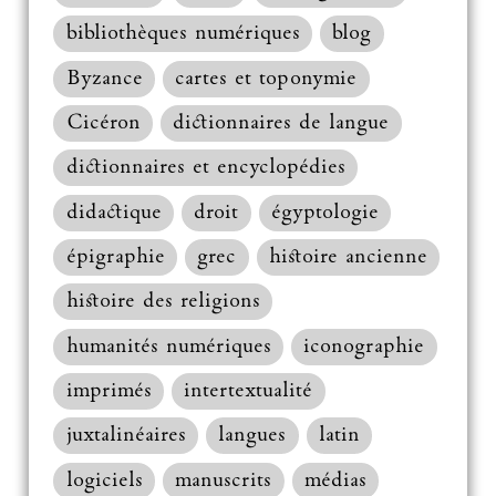
bibliothèques numériques
blog
Byzance
cartes et toponymie
Cicéron
dictionnaires de langue
dictionnaires et encyclopédies
didactique
droit
égyptologie
épigraphie
grec
histoire ancienne
histoire des religions
humanités numériques
iconographie
imprimés
intertextualité
juxtalinéaires
langues
latin
logiciels
manuscrits
médias