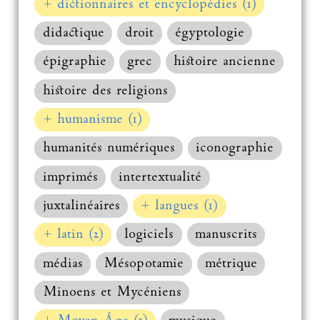
+ dictionnaires et encyclopédies (1)
didactique
droit
égyptologie
épigraphie
grec
histoire ancienne
histoire des religions
+ humanisme (1)
humanités numériques
iconographie
imprimés
intertextualité
juxtalinéaires
+ langues (1)
+ latin (2)
logiciels
manuscrits
médias
Mésopotamie
métrique
Minoens et Mycéniens