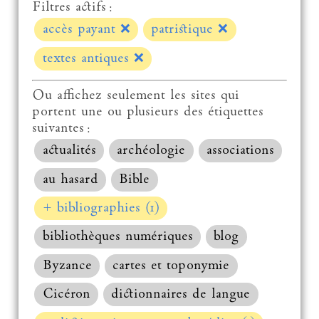
Filtres actifs :
accès payant
❌
patristique
❌
textes antiques
❌
Ou affichez seulement les sites qui
portent une ou plusieurs des étiquettes
suivantes :
actualités
archéologie
associations
au hasard
Bible
+ bibliographies (1)
bibliothèques numériques
blog
Byzance
cartes et toponymie
Cicéron
dictionnaires de langue