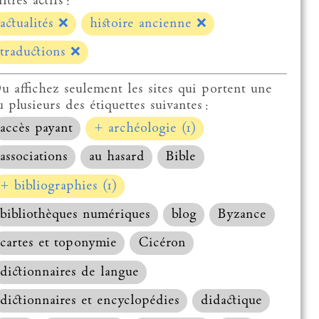
ltres actifs :
actualités
❌
histoire ancienne
❌
traductions
❌
u affichez seulement les sites qui portent une
u plusieurs des étiquettes suivantes :
accès payant
+ archéologie (1)
associations
au hasard
Bible
+ bibliographies (1)
bibliothèques numériques
blog
Byzance
cartes et toponymie
Cicéron
dictionnaires de langue
dictionnaires et encyclopédies
didactique