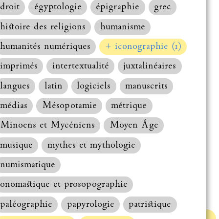
droit
égyptologie
épigraphie
grec
histoire des religions
humanisme
humanités numériques
+ iconographie (1)
imprimés
intertextualité
juxtalinéaires
langues
latin
logiciels
manuscrits
médias
Mésopotamie
métrique
Minoens et Mycéniens
Moyen Âge
musique
mythes et mythologie
numismatique
onomastique et prosopographie
paléographie
papyrologie
patristique
Haut de la