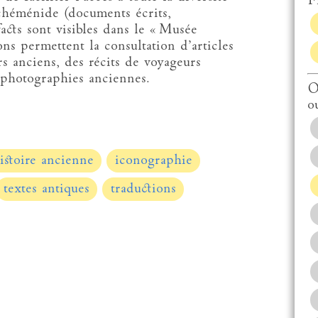
Fi
chéménide (documents écrits,
acts sont visibles dans le « Musée
ns permettent la consultation d’articles
s anciens, des récits de voyageurs
s photographies anciennes.
O
o
istoire ancienne
iconographie
textes antiques
traductions