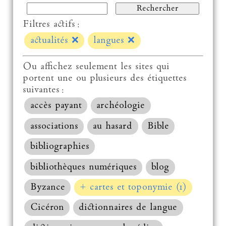
Filtres actifs :
actualités
❌
langues
❌
Ou affichez seulement les sites qui
portent une ou plusieurs des étiquettes
suivantes :
accès payant
archéologie
associations
au hasard
Bible
bibliographies
bibliothèques numériques
blog
Byzance
+ cartes et toponymie (1)
Cicéron
dictionnaires de langue