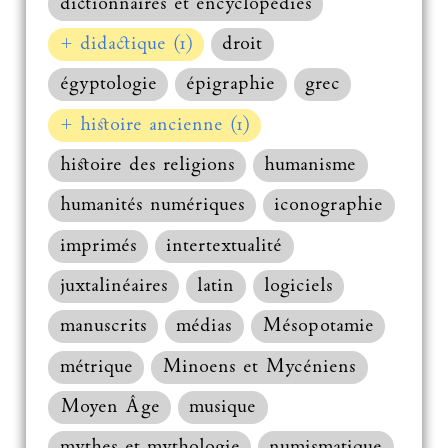
dictionnaires et encyclopédies
+ didactique (1)
droit
égyptologie
épigraphie
grec
+ histoire ancienne (1)
histoire des religions
humanisme
humanités numériques
iconographie
imprimés
intertextualité
juxtalinéaires
latin
logiciels
manuscrits
médias
Mésopotamie
métrique
Minoens et Mycéniens
Moyen Âge
musique
mythes et mythologie
numismatique