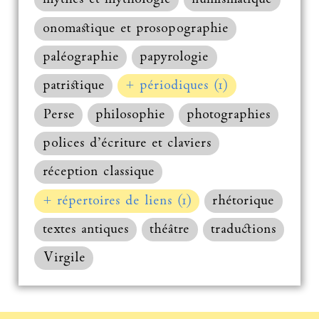
onomastique et prosopographie
paléographie
papyrologie
patristique
+ périodiques (1)
Perse
philosophie
photographies
polices d’écriture et claviers
réception classique
+ répertoires de liens (1)
rhétorique
textes antiques
théâtre
traductions
Virgile