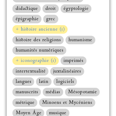
didactique
droit
égyptologie
épigraphie
grec
+ histoire ancienne (1)
histoire des religions
humanisme
humanités numériques
+ iconographie (1)
imprimés
intertextualité
juxtalinéaires
langues
latin
logiciels
manuscrits
médias
Mésopotamie
métrique
Minoens et Mycéniens
Moyen Âge
musique