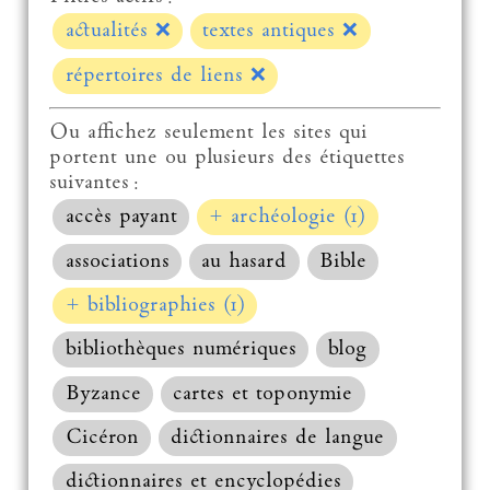
actualités
❌
textes antiques
❌
répertoires de liens
❌
Ou affichez seulement les sites qui
portent une ou plusieurs des étiquettes
suivantes :
accès payant
+ archéologie (1)
associations
au hasard
Bible
+ bibliographies (1)
bibliothèques numériques
blog
Byzance
cartes et toponymie
Cicéron
dictionnaires de langue
dictionnaires et encyclopédies