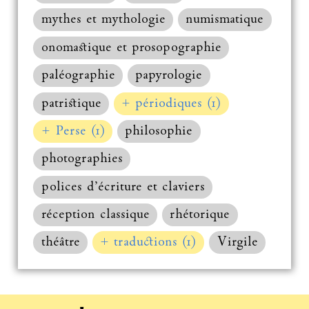
mythes et mythologie
numismatique
onomastique et prosopographie
paléographie
papyrologie
patristique
+ périodiques (1)
+ Perse (1)
philosophie
photographies
polices d’écriture et claviers
réception classique
rhétorique
théâtre
+ traductions (1)
Virgile