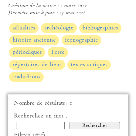
Création de la notice :
2 mars 2022.
Dernière mise à jour :
25 mai 2026.
actualités
archéologie
bibliographies
histoire ancienne
iconographie
périodiques
Perse
répertoires de liens
textes antiques
traductions
Nombre de résultats : 1
Recherchez un mot :
Filtres actifs :