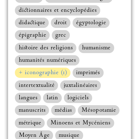
dictionnaires et encyclopédies
didactique
droit
égyptologie
épigraphie
grec
histoire des religions
humanisme
humanités numériques
+ iconographie (1)
imprimés
intertextualité
juxtalinéaires
langues
latin
logiciels
manuscrits
médias
Mésopotamie
métrique
Minoens et Mycéniens
Moyen Âge
musique