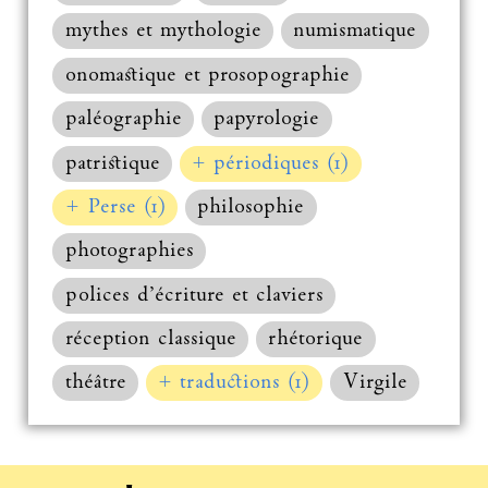
mythes et mythologie
numismatique
onomastique et prosopographie
paléographie
papyrologie
patristique
+ périodiques (1)
+ Perse (1)
philosophie
photographies
polices d’écriture et claviers
réception classique
rhétorique
théâtre
+ traductions (1)
Virgile