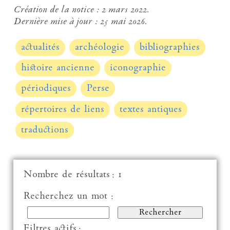
Création de la notice :
2 mars 2022.
Dernière mise à jour :
25 mai 2026.
actualités
archéologie
bibliographies
histoire ancienne
iconographie
périodiques
Perse
répertoires de liens
textes antiques
traductions
Nombre de résultats : 1
Recherchez un mot :
Filtres actifs :