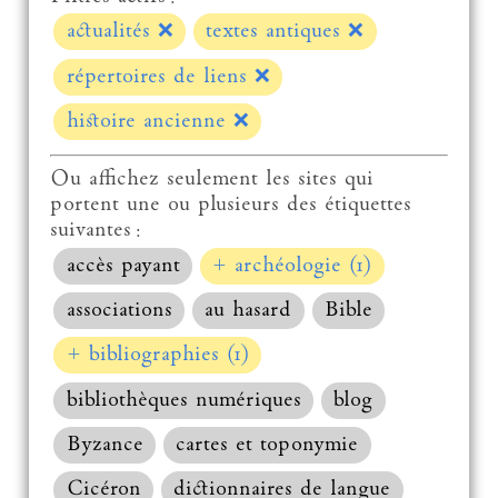
actualités
❌
textes antiques
❌
répertoires de liens
❌
histoire ancienne
❌
Ou affichez seulement les sites qui
portent une ou plusieurs des étiquettes
suivantes :
accès payant
+ archéologie (1)
associations
au hasard
Bible
+ bibliographies (1)
bibliothèques numériques
blog
Byzance
cartes et toponymie
Cicéron
dictionnaires de langue