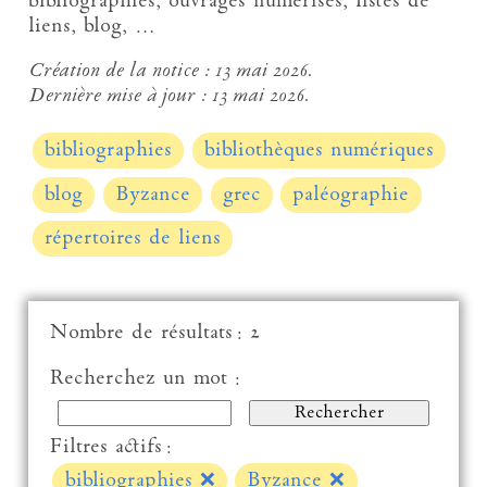
bibliographies, ouvrages numérisés, listes de
liens, blog, …
Création de la notice :
13 mai 2026.
Dernière mise à jour :
13 mai 2026.
bibliographies
bibliothèques numériques
blog
Byzance
grec
paléographie
répertoires de liens
Nombre de résultats : 2
Recherchez un mot :
Filtres actifs :
bibliographies
❌
Byzance
❌