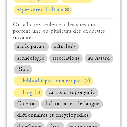
répertoires de liens
❌
Ou affichez seulement les sites qui
portent une ou plusieurs des étiquettes
suivantes :
accès payant
actualités
archéologie
associations
au hasard
Bible
+ bibliothèques numériques (1)
+ blog (1)
cartes et toponymie
Cicéron
dictionnaires de langue
dictionnaires et encyclopédies
didactique
droit
égyptologie