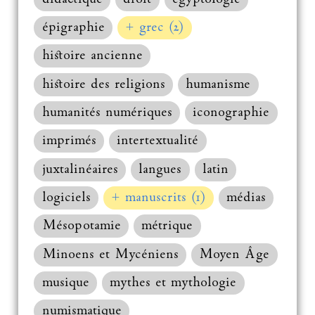
épigraphie
+ grec (2)
histoire ancienne
histoire des religions
humanisme
humanités numériques
iconographie
imprimés
intertextualité
juxtalinéaires
langues
latin
logiciels
+ manuscrits (1)
médias
Mésopotamie
métrique
Minoens et Mycéniens
Moyen Âge
musique
mythes et mythologie
numismatique