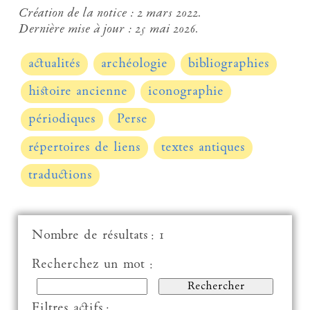
Création de la notice :
2 mars 2022.
Dernière mise à jour :
25 mai 2026.
actualités
archéologie
bibliographies
histoire ancienne
iconographie
périodiques
Perse
répertoires de liens
textes antiques
traductions
Nombre de résultats : 1
Recherchez un mot :
Filtres actifs :