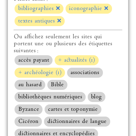
bibliographies
❌
iconographie
❌
textes antiques
❌
Ou affichez seulement les sites qui
portent une ou plusieurs des étiquettes
suivantes :
accès payant
+ actualités (1)
+ archéologie (1)
associations
au hasard
Bible
bibliothèques numériques
blog
Byzance
cartes et toponymie
Cicéron
dictionnaires de langue
dictionnaires et encyclopédies