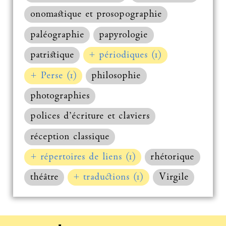
onomastique et prosopographie
paléographie
papyrologie
patristique
+ périodiques (1)
+ Perse (1)
philosophie
photographies
polices d’écriture et claviers
réception classique
+ répertoires de liens (1)
rhétorique
théâtre
+ traductions (1)
Virgile