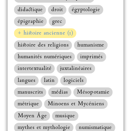
didactique
droit
égyptologie
épigraphie
grec
+ histoire ancienne (1)
histoire des religions
humanisme
humanités numériques
imprimés
intertextualité
juxtalinéaires
langues
latin
logiciels
manuscrits
médias
Mésopotamie
métrique
Minoens et Mycéniens
Moyen Âge
musique
mythes et mythologie
numismatique