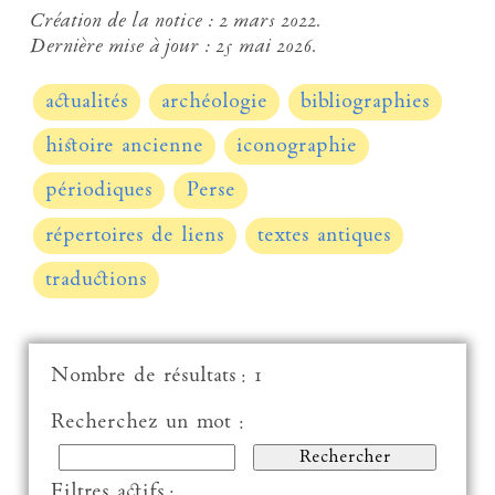
Création de la notice :
2 mars 2022.
Dernière mise à jour :
25 mai 2026.
actualités
archéologie
bibliographies
histoire ancienne
iconographie
périodiques
Perse
répertoires de liens
textes antiques
traductions
Nombre de résultats : 1
Recherchez un mot :
Filtres actifs :