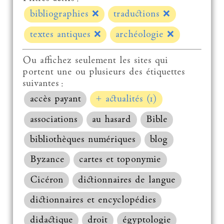
bibliographies
❌
traductions
❌
textes antiques
❌
archéologie
❌
Ou affichez seulement les sites qui
portent une ou plusieurs des étiquettes
suivantes :
accès payant
+ actualités (1)
associations
au hasard
Bible
bibliothèques numériques
blog
Byzance
cartes et toponymie
Cicéron
dictionnaires de langue
dictionnaires et encyclopédies
didactique
droit
égyptologie