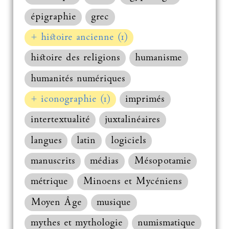
épigraphie
grec
+ histoire ancienne (1)
histoire des religions
humanisme
humanités numériques
+ iconographie (1)
imprimés
intertextualité
juxtalinéaires
langues
latin
logiciels
manuscrits
médias
Mésopotamie
métrique
Minoens et Mycéniens
Moyen Âge
musique
mythes et mythologie
numismatique