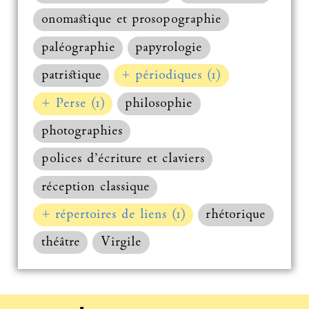
onomastique et prosopographie
paléographie
papyrologie
patristique
+ périodiques (1)
+ Perse (1)
philosophie
photographies
polices d’écriture et claviers
réception classique
+ répertoires de liens (1)
rhétorique
théâtre
Virgile