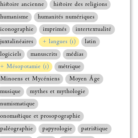
histoire ancienne
histoire des religions
humanisme
humanités numériques
iconographie
imprimés
intertextualité
juxtalinéaires
+ langues (1)
latin
logiciels
manuscrits
médias
+ Mésopotamie (1)
métrique
Minoens et Mycéniens
Moyen Âge
musique
mythes et mythologie
numismatique
onomastique et prosopographie
paléographie
papyrologie
patristique