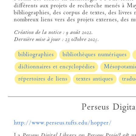
différents aux projets de recherche menés à Ma
bibliographies, des corpus de textes, des livres 
nombreux liens vers des projets externes, des mu
Création de la notice :
9 août 2022.
Dernière mise à jour :
23 octobre 2025.
bibliographies
bibliothèques numériques
dictionnaires et encyclopédies
Mésopotami
répertoires de liens
textes antiques
tradu
Perseus Digita
http://www.perseus.tufts.edu/hopper/
La
Perseus Digital Library
ou
Perseus Project
est un