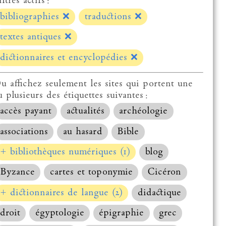
ltres actifs :
bibliographies
❌
traductions
❌
textes antiques
❌
dictionnaires et encyclopédies
❌
u affichez seulement les sites qui portent une
u plusieurs des étiquettes suivantes :
accès payant
actualités
archéologie
associations
au hasard
Bible
+ bibliothèques numériques (1)
blog
Byzance
cartes et toponymie
Cicéron
+ dictionnaires de langue (2)
didactique
droit
égyptologie
épigraphie
grec