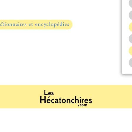
ctionnaires et encyclopédies
Contact
Qui sumus ? τίνες ἐσμέν;