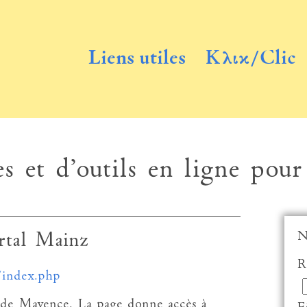
Liens utiles
Κλικ/Clic
s et d’outils en ligne pour
N
rtal Mainz
R
/index.php
té de Mayence. La page donne accès à