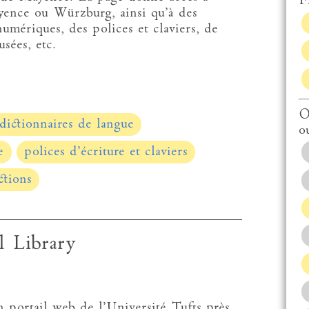
Fi
yence ou Würzburg, ainsi qu’à des
numériques, des polices et claviers, de
sées, etc.
O
dictionnaires de langue
o
e
polices d’écriture et claviers
ctions
l Library
 portail web de l’Université Tufts près