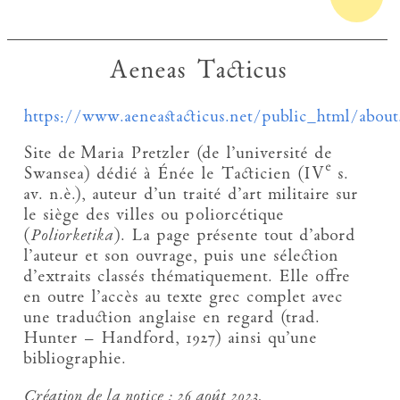
Aeneas Tacticus
https://www.aeneastacticus.net/public_html/abou
Site de Maria Pretzler (de l’université de
e
Swansea) dédié à Énée le Tacticien (IV
s.
av. n.è.), auteur d’un traité d’art militaire sur
le siège des villes ou poliorcétique
(
Poliorketika
). La page présente tout d’abord
l’auteur et son ouvrage, puis une sélection
d’extraits classés thématiquement. Elle offre
en outre l’accès au texte grec complet avec
une traduction anglaise en regard (trad.
Hunter – Handford, 1927) ainsi qu’une
bibliographie.
Création de la notice :
26 août 2023.