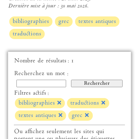
Dernière mise à jour :
30 mai 2026.
bibliographies
grec
textes antiques
traductions
Nombre de résultats : 1
Recherchez un mot :
Filtres actifs :
bibliographies
❌
traductions
❌
textes antiques
❌
grec
❌
Ou affichez seulement les sites qui
portent une ou plusieurs des étiquettes