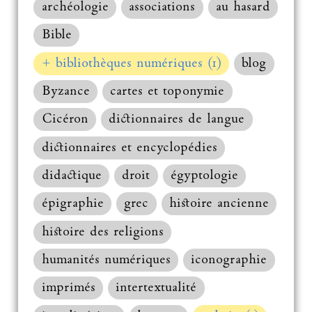
archéologie
associations
au hasard
Bible
+ bibliothèques numériques (1)
blog
Byzance
cartes et toponymie
Cicéron
dictionnaires de langue
dictionnaires et encyclopédies
didactique
droit
égyptologie
épigraphie
grec
histoire ancienne
histoire des religions
humanités numériques
iconographie
imprimés
intertextualité