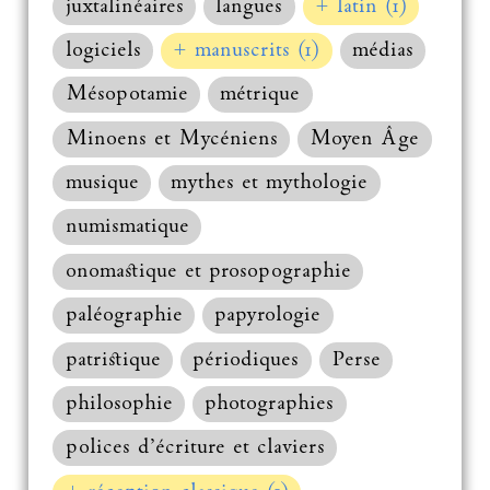
juxtalinéaires
langues
+ latin (1)
logiciels
+ manuscrits (1)
médias
Mésopotamie
métrique
Minoens et Mycéniens
Moyen Âge
musique
mythes et mythologie
numismatique
onomastique et prosopographie
paléographie
papyrologie
patristique
périodiques
Perse
philosophie
photographies
polices d’écriture et claviers