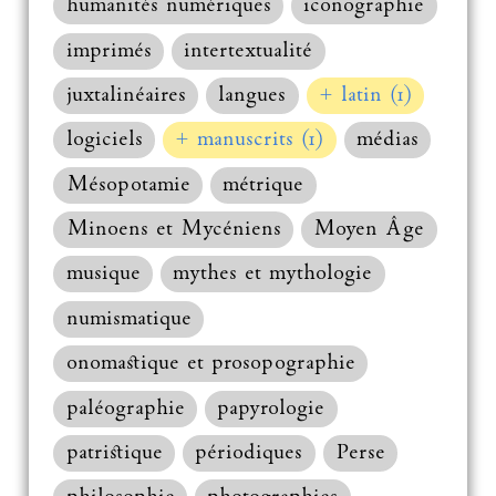
humanités numériques
iconographie
imprimés
intertextualité
juxtalinéaires
langues
+ latin (1)
logiciels
+ manuscrits (1)
médias
Mésopotamie
métrique
Minoens et Mycéniens
Moyen Âge
musique
mythes et mythologie
numismatique
onomastique et prosopographie
paléographie
papyrologie
patristique
périodiques
Perse