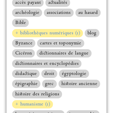
accès payant
actualités
archéologie
associations
au hasard
Bible
+ bibliothèques numériques (1)
blog
Byzance
cartes et toponymie
Cicéron
dictionnaires de langue
dictionnaires et encyclopédies
didactique
droit
égyptologie
épigraphie
grec
histoire ancienne
histoire des religions
+ humanisme (1)