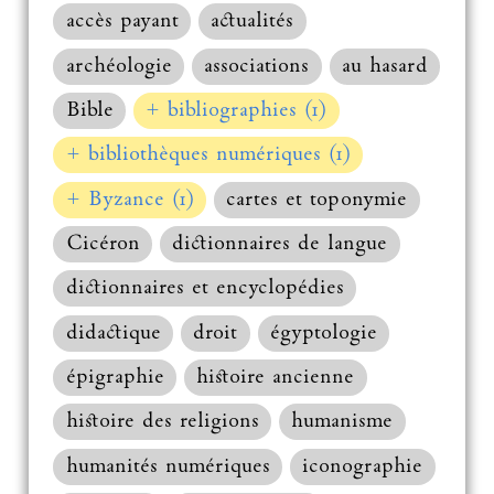
accès payant
actualités
archéologie
associations
au hasard
Bible
+ bibliographies (1)
+ bibliothèques numériques (1)
+ Byzance (1)
cartes et toponymie
Cicéron
dictionnaires de langue
dictionnaires et encyclopédies
didactique
droit
égyptologie
épigraphie
histoire ancienne
histoire des religions
humanisme
humanités numériques
iconographie