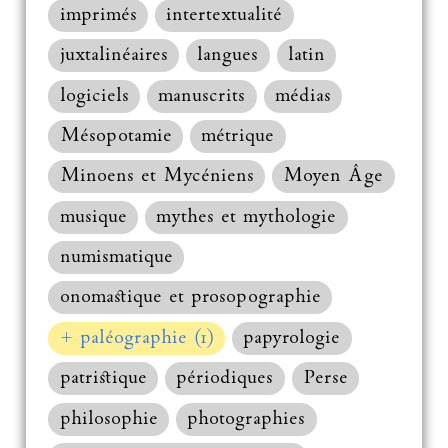
imprimés
intertextualité
juxtalinéaires
langues
latin
logiciels
manuscrits
médias
Mésopotamie
métrique
Minoens et Mycéniens
Moyen Âge
musique
mythes et mythologie
numismatique
onomastique et prosopographie
+ paléographie (1)
papyrologie
patristique
périodiques
Perse
philosophie
photographies