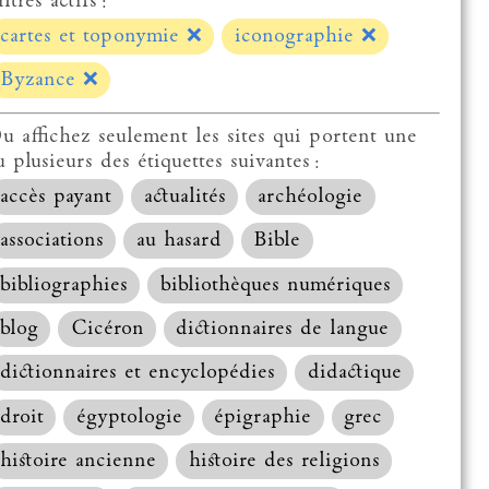
ltres actifs :
cartes et toponymie
❌
iconographie
❌
Byzance
❌
u affichez seulement les sites qui portent une
u plusieurs des étiquettes suivantes :
accès payant
actualités
archéologie
associations
au hasard
Bible
bibliographies
bibliothèques numériques
blog
Cicéron
dictionnaires de langue
dictionnaires et encyclopédies
didactique
droit
égyptologie
épigraphie
grec
histoire ancienne
histoire des religions