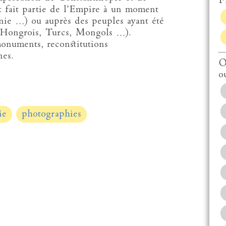
Fi
ant fait partie de l’Empire à un moment
ie …) ou auprès des peuples ayant été
s, Hongrois, Turcs, Mongols …).
onuments, reconstitutions
nes.
O
o
ie
photographies