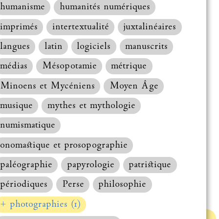
humanisme
humanités numériques
imprimés
intertextualité
juxtalinéaires
langues
latin
logiciels
manuscrits
médias
Mésopotamie
métrique
Minoens et Mycéniens
Moyen Âge
musique
mythes et mythologie
numismatique
onomastique et prosopographie
paléographie
papyrologie
patristique
périodiques
Perse
philosophie
+ photographies (1)
Haut de la