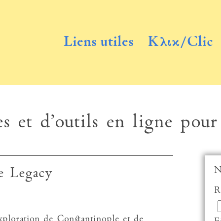
Liens utiles
Κλικ/Clic
s et d’outils en ligne pour
N
e Legacy
R
exploration de Constantinople et de