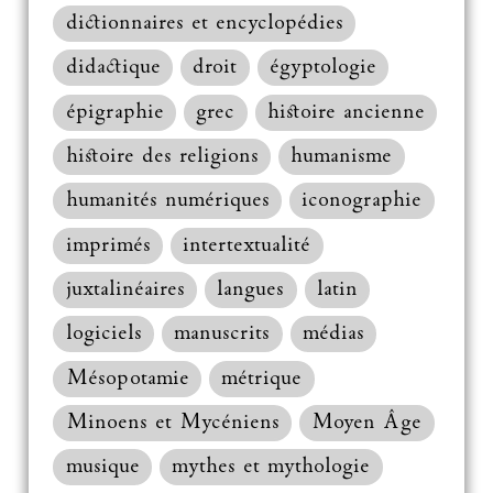
dictionnaires et encyclopédies
didactique
droit
égyptologie
épigraphie
grec
histoire ancienne
histoire des religions
humanisme
humanités numériques
iconographie
imprimés
intertextualité
juxtalinéaires
langues
latin
logiciels
manuscrits
médias
Mésopotamie
métrique
Minoens et Mycéniens
Moyen Âge
musique
mythes et mythologie