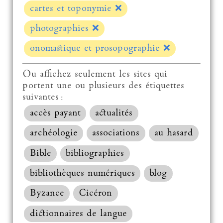
cartes et toponymie
❌
photographies
❌
onomastique et prosopographie
❌
Ou affichez seulement les sites qui
portent une ou plusieurs des étiquettes
suivantes :
accès payant
actualités
archéologie
associations
au hasard
Bible
bibliographies
bibliothèques numériques
blog
Byzance
Cicéron
dictionnaires de langue