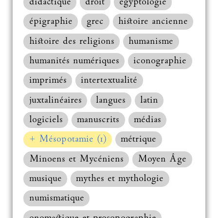
didactique
droit
égyptologie
épigraphie
grec
histoire ancienne
histoire des religions
humanisme
humanités numériques
iconographie
imprimés
intertextualité
juxtalinéaires
langues
latin
logiciels
manuscrits
médias
+ Mésopotamie (1)
métrique
Minoens et Mycéniens
Moyen Âge
musique
mythes et mythologie
numismatique