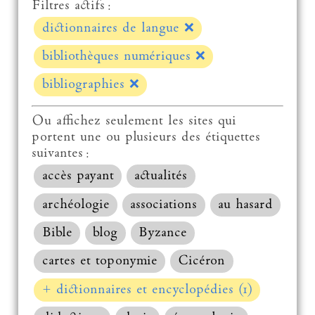
Filtres actifs :
dictionnaires de langue
❌
bibliothèques numériques
❌
bibliographies
❌
Ou affichez seulement les sites qui
portent une ou plusieurs des étiquettes
suivantes :
accès payant
actualités
archéologie
associations
au hasard
Bible
blog
Byzance
cartes et toponymie
Cicéron
+ dictionnaires et encyclopédies (1)