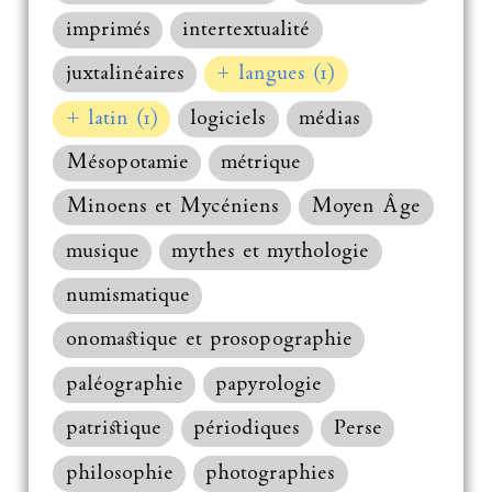
imprimés
intertextualité
juxtalinéaires
+ langues (1)
+ latin (1)
logiciels
médias
Mésopotamie
métrique
Minoens et Mycéniens
Moyen Âge
musique
mythes et mythologie
numismatique
onomastique et prosopographie
paléographie
papyrologie
patristique
périodiques
Perse
philosophie
photographies