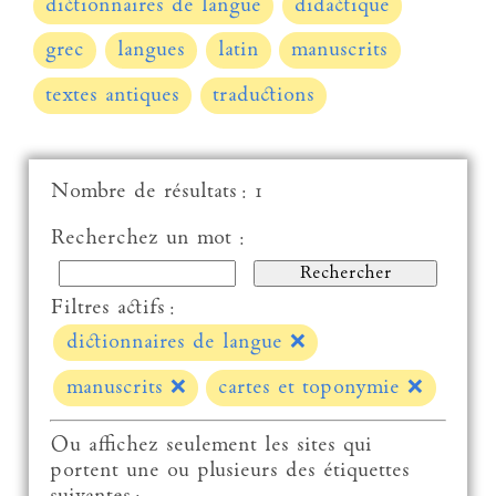
dictionnaires de langue
didactique
grec
langues
latin
manuscrits
textes antiques
traductions
Nombre de résultats : 1
Recherchez un mot :
Filtres actifs :
dictionnaires de langue
❌
manuscrits
❌
cartes et toponymie
❌
Ou affichez seulement les sites qui
portent une ou plusieurs des étiquettes