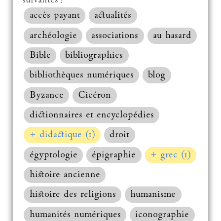
suivantes :
accès payant
actualités
archéologie
associations
au hasard
Bible
bibliographies
bibliothèques numériques
blog
Byzance
Cicéron
dictionnaires et encyclopédies
+ didactique (1)
droit
égyptologie
épigraphie
+ grec (1)
histoire ancienne
histoire des religions
humanisme
humanités numériques
iconographie