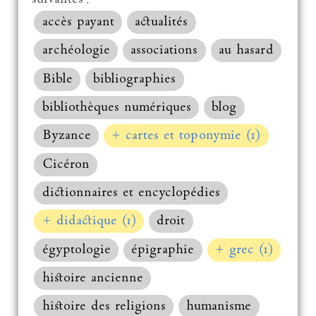
accès payant
actualités
archéologie
associations
au hasard
Bible
bibliographies
bibliothèques numériques
blog
Byzance
+ cartes et toponymie (1)
Cicéron
dictionnaires et encyclopédies
+ didactique (1)
droit
égyptologie
épigraphie
+ grec (1)
histoire ancienne
histoire des religions
humanisme