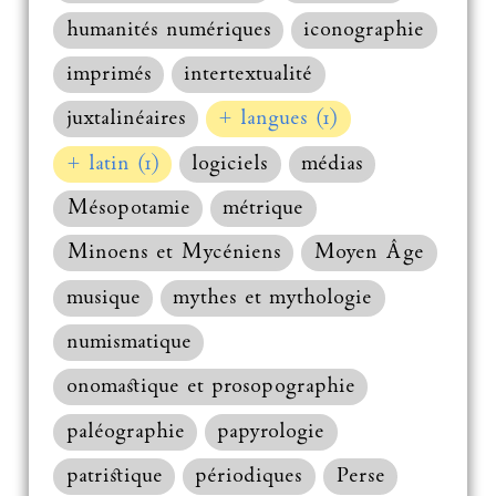
humanités numériques
iconographie
imprimés
intertextualité
juxtalinéaires
+ langues (1)
+ latin (1)
logiciels
médias
Mésopotamie
métrique
Minoens et Mycéniens
Moyen Âge
musique
mythes et mythologie
numismatique
onomastique et prosopographie
paléographie
papyrologie
patristique
périodiques
Perse