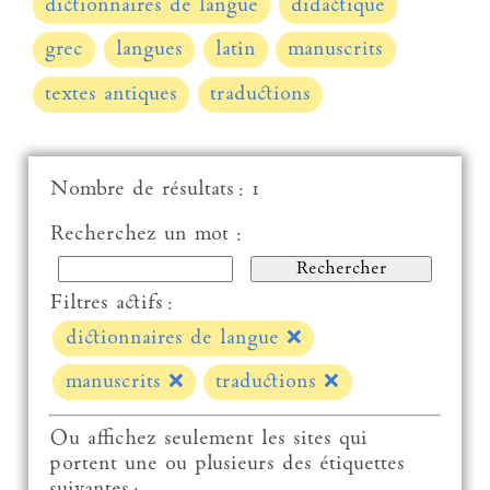
dictionnaires de langue
didactique
grec
langues
latin
manuscrits
textes antiques
traductions
Nombre de résultats : 1
Recherchez un mot :
Filtres actifs :
dictionnaires de langue
❌
manuscrits
❌
traductions
❌
Ou affichez seulement les sites qui
portent une ou plusieurs des étiquettes
suivantes :