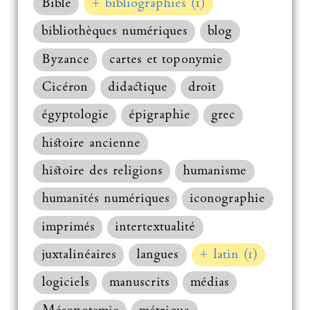
Bible
+ bibliographies (1)
bibliothèques numériques
blog
Byzance
cartes et toponymie
Cicéron
didactique
droit
égyptologie
épigraphie
grec
histoire ancienne
histoire des religions
humanisme
humanités numériques
iconographie
imprimés
intertextualité
juxtalinéaires
langues
+ latin (1)
logiciels
manuscrits
médias