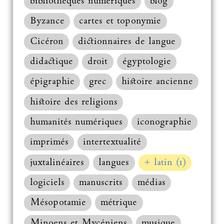
bibliothèques numériques
blog
Byzance
cartes et toponymie
Cicéron
dictionnaires de langue
didactique
droit
égyptologie
épigraphie
grec
histoire ancienne
histoire des religions
humanités numériques
iconographie
imprimés
intertextualité
juxtalinéaires
langues
+ latin (1)
logiciels
manuscrits
médias
Mésopotamie
métrique
Minoens et Mycéniens
musique