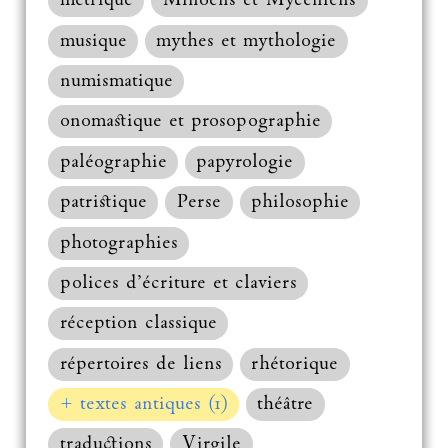
métrique
Minoens et Mycéniens
musique
mythes et mythologie
numismatique
onomastique et prosopographie
paléographie
papyrologie
patristique
Perse
philosophie
photographies
polices d’écriture et claviers
réception classique
répertoires de liens
rhétorique
+ textes antiques (1)
théâtre
traductions
Virgile