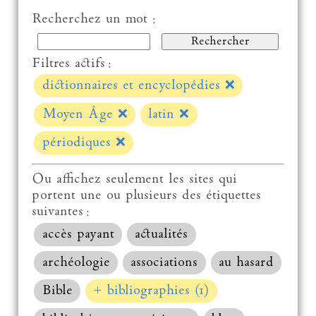
Recherchez un mot :
Filtres actifs :
dictionnaires et encyclopédies
❌
Moyen Âge
❌
latin
❌
périodiques
❌
Ou affichez seulement les sites qui
portent une ou plusieurs des étiquettes
suivantes :
accès payant
actualités
archéologie
associations
au hasard
Bible
+ bibliographies (1)