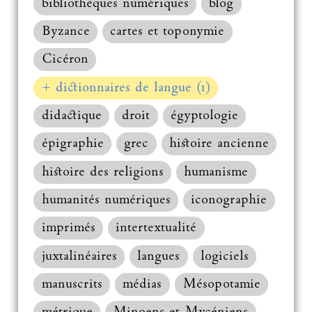
bibliothèques numériques
blog
Byzance
cartes et toponymie
Cicéron
+ dictionnaires de langue (1)
didactique
droit
égyptologie
épigraphie
grec
histoire ancienne
histoire des religions
humanisme
humanités numériques
iconographie
imprimés
intertextualité
juxtalinéaires
langues
logiciels
manuscrits
médias
Mésopotamie