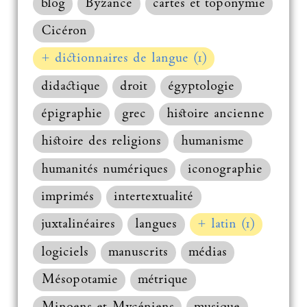
blog
Byzance
cartes et toponymie
Cicéron
+ dictionnaires de langue (1)
didactique
droit
égyptologie
épigraphie
grec
histoire ancienne
histoire des religions
humanisme
humanités numériques
iconographie
imprimés
intertextualité
juxtalinéaires
langues
+ latin (1)
logiciels
manuscrits
médias
Mésopotamie
métrique