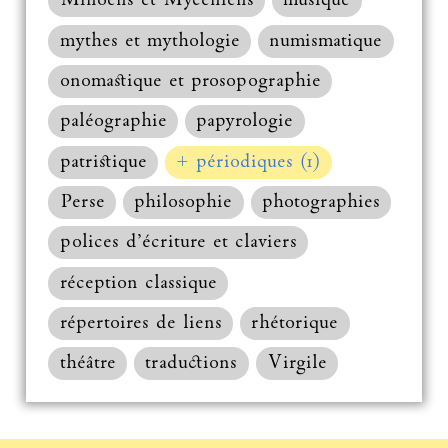
Minoens et Mycéniens
musique
mythes et mythologie
numismatique
onomastique et prosopographie
paléographie
papyrologie
patristique
+ périodiques (1)
Perse
philosophie
photographies
polices d’écriture et claviers
réception classique
répertoires de liens
rhétorique
théâtre
traductions
Virgile