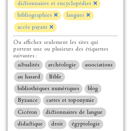
dictionnaires et encyclopédies
❌
bibliographies
❌
langues
❌
accès payant
❌
Ou affichez seulement les sites qui
portent une ou plusieurs des étiquettes
suivantes :
actualités
archéologie
associations
au hasard
Bible
bibliothèques numériques
blog
Byzance
cartes et toponymie
Cicéron
dictionnaires de langue
didactique
droit
égyptologie