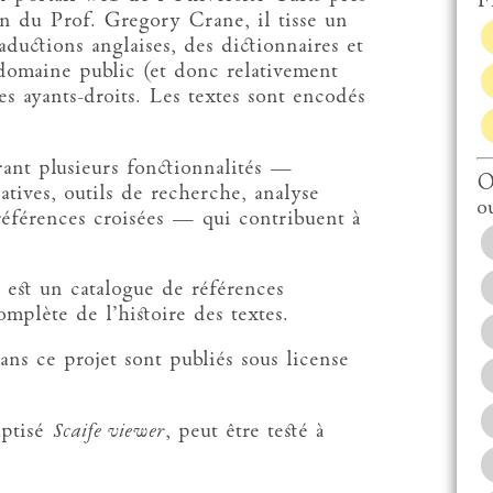
Fi
on du Prof. Gregory Crane, il tisse un
aductions anglaises, des dictionnaires et
domaine public (et donc relativement
es ayants-droits. Les textes sont encodés
rant plusieurs fonctionnalités —
O
natives, outils de recherche, analyse
o
 références croisées — qui contribuent à
) est un catalogue de références
mplète de l’histoire des textes.
ans ce projet sont publiés sous license
aptisé
Scaife viewer
, peut être testé à