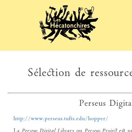
Sélection de ressource
Perseus Digita
http://www.perseus.tufts.edu/hopper/
La
Perseus Digital Library
ou
Perseus Project
est un