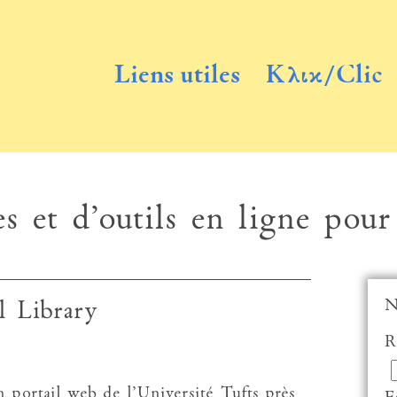
Liens utiles
Κλικ/Clic
s et d’outils en ligne pour
N
l Library
R
 portail web de l’Université Tufts près