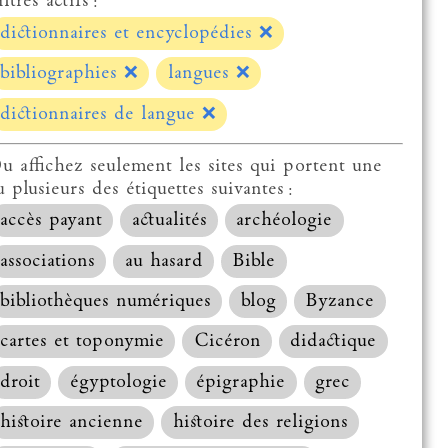
ltres actifs :
dictionnaires et encyclopédies
❌
bibliographies
❌
langues
❌
dictionnaires de langue
❌
u affichez seulement les sites qui portent une
u plusieurs des étiquettes suivantes :
accès payant
actualités
archéologie
associations
au hasard
Bible
bibliothèques numériques
blog
Byzance
cartes et toponymie
Cicéron
didactique
droit
égyptologie
épigraphie
grec
histoire ancienne
histoire des religions