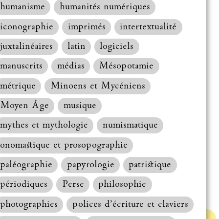
humanisme
humanités numériques
iconographie
imprimés
intertextualité
juxtalinéaires
latin
logiciels
manuscrits
médias
Mésopotamie
métrique
Minoens et Mycéniens
Moyen Âge
musique
mythes et mythologie
numismatique
onomastique et prosopographie
paléographie
papyrologie
patristique
périodiques
Perse
philosophie
photographies
polices d’écriture et claviers
Haut de la