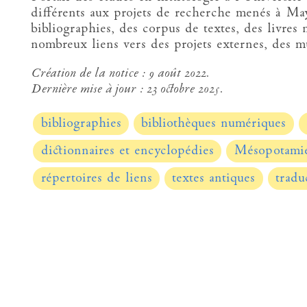
différents aux projets de recherche menés à Ma
bibliographies, des corpus de textes, des livres 
nombreux liens vers des projets externes, des mu
Création de la notice :
9 août 2022.
Dernière mise à jour :
23 octobre 2025.
bibliographies
bibliothèques numériques
dictionnaires et encyclopédies
Mésopotami
répertoires de liens
textes antiques
tradu