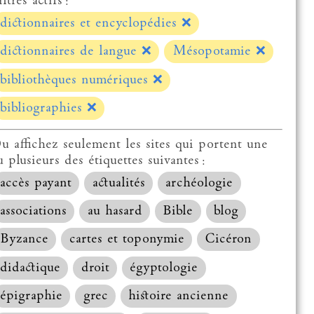
ltres actifs :
dictionnaires et encyclopédies
❌
dictionnaires de langue
❌
Mésopotamie
❌
bibliothèques numériques
❌
bibliographies
❌
u affichez seulement les sites qui portent une
u plusieurs des étiquettes suivantes :
accès payant
actualités
archéologie
associations
au hasard
Bible
blog
Byzance
cartes et toponymie
Cicéron
didactique
droit
égyptologie
épigraphie
grec
histoire ancienne