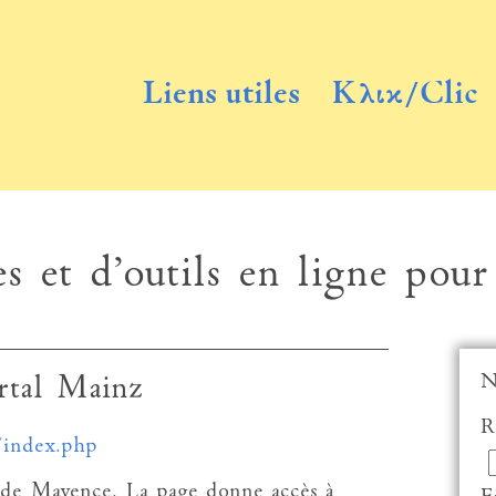
Liens utiles
Κλικ/Clic
s et d’outils en ligne pour
N
rtal Mainz
R
/index.php
té de Mayence. La page donne accès à