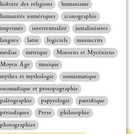
histoire des religions
humanisme
humanités numériques
iconographie
imprimés
intertextualité
juxtalinéaires
langues
latin
logiciels
manuscrits
médias
métrique
Minoens et Mycéniens
Moyen Âge
musique
mythes et mythologie
numismatique
onomastique et prosopographie
paléographie
papyrologie
patristique
périodiques
Perse
philosophie
photographies
Haut de la