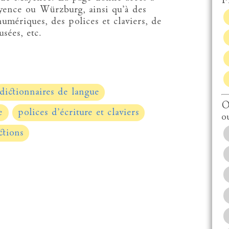
Fi
yence ou Würzburg, ainsi qu’à des
numériques, des polices et claviers, de
sées, etc.
dictionnaires de langue
O
e
polices d’écriture et claviers
o
ctions