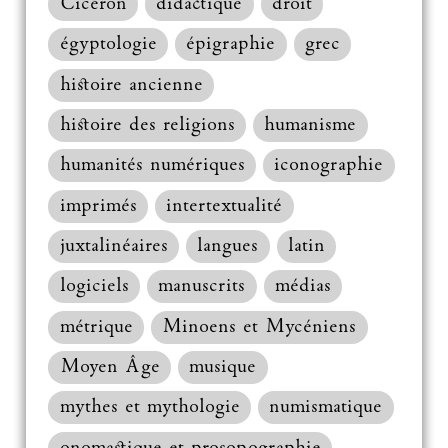
Cicéron
didactique
droit
égyptologie
épigraphie
grec
histoire ancienne
histoire des religions
humanisme
humanités numériques
iconographie
imprimés
intertextualité
juxtalinéaires
langues
latin
logiciels
manuscrits
médias
métrique
Minoens et Mycéniens
Moyen Âge
musique
mythes et mythologie
numismatique