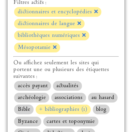
Filtres actifs :
dictionnaires et encyclopédies
❌
dictionnaires de langue
❌
bibliothèques numériques
❌
Mésopotamie
❌
Ou affichez seulement les sites qui
portent une ou plusieurs des étiquettes
suivantes :
accès payant
actualités
archéologie
associations
au hasard
Bible
+ bibliographies (1)
blog
Byzance
cartes et toponymie