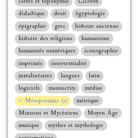
cartes et toponymie
Cicéron
didactique
droit
égyptologie
épigraphie
grec
histoire ancienne
histoire des religions
humanisme
humanités numériques
iconographie
imprimés
intertextualité
juxtalinéaires
langues
latin
logiciels
manuscrits
médias
+ Mésopotamie (1)
métrique
Minoens et Mycéniens
Moyen Âge
musique
mythes et mythologie