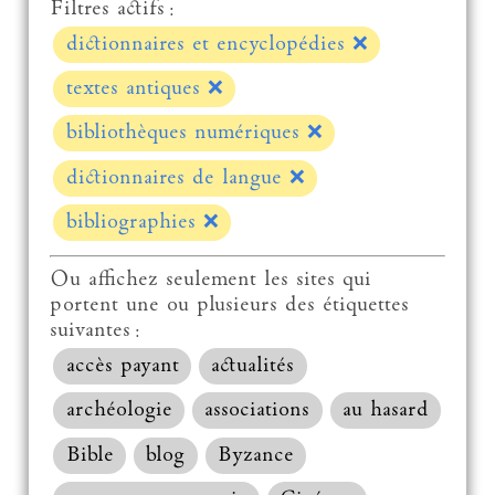
Filtres actifs :
dictionnaires et encyclopédies
❌
textes antiques
❌
bibliothèques numériques
❌
dictionnaires de langue
❌
bibliographies
❌
Ou affichez seulement les sites qui
portent une ou plusieurs des étiquettes
suivantes :
accès payant
actualités
archéologie
associations
au hasard
Bible
blog
Byzance