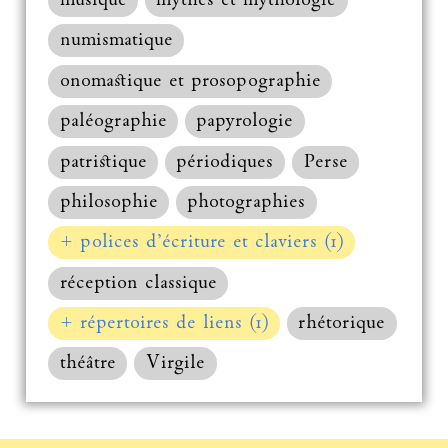
musique
mythes et mythologie
numismatique
onomastique et prosopographie
paléographie
papyrologie
patristique
périodiques
Perse
philosophie
photographies
+ polices d’écriture et claviers (1)
réception classique
+ répertoires de liens (1)
rhétorique
théâtre
Virgile