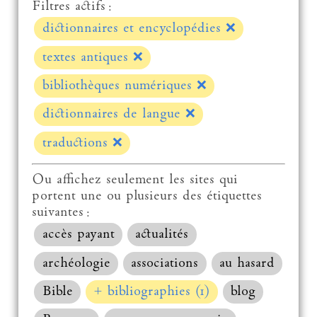
Filtres actifs :
dictionnaires et encyclopédies
❌
textes antiques
❌
bibliothèques numériques
❌
dictionnaires de langue
❌
traductions
❌
Ou affichez seulement les sites qui
portent une ou plusieurs des étiquettes
suivantes :
accès payant
actualités
archéologie
associations
au hasard
Bible
+ bibliographies (1)
blog