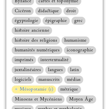
Byzance
cartes et toponymie
Cicéron
didactique
droit
égyptologie
épigraphie
grec
histoire ancienne
histoire des religions
humanisme
humanités numériques
iconographie
imprimés
intertextualité
juxtalinéaires
langues
latin
logiciels
manuscrits
médias
+ Mésopotamie (1)
métrique
Minoens et Mycéniens
Moyen Âge