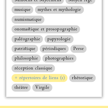
Minoens et Mycéniens
Moyen Âge
musique
mythes et mythologie
numismatique
onomastique et prosopographie
paléographie
papyrologie
patristique
périodiques
Perse
philosophie
photographies
réception classique
+ répertoires de liens (1)
rhétorique
théâtre
Virgile