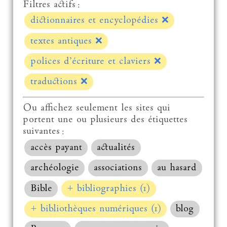
Filtres actifs :
dictionnaires et encyclopédies
❌
textes antiques
❌
polices d’écriture et claviers
❌
traductions
❌
Ou affichez seulement les sites qui
portent une ou plusieurs des étiquettes
suivantes :
accès payant
actualités
archéologie
associations
au hasard
Bible
+ bibliographies (1)
+ bibliothèques numériques (1)
blog