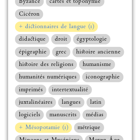
Byzance
cartes et toponymie
Cicéron
+ dictionnaires de langue (1)
didactique
droit
égyptologie
épigraphie
grec
histoire ancienne
histoire des religions
humanisme
humanités numériques
iconographie
imprimés
intertextualité
juxtalinéaires
langues
latin
logiciels
manuscrits
médias
+ Mésopotamie (1)
métrique