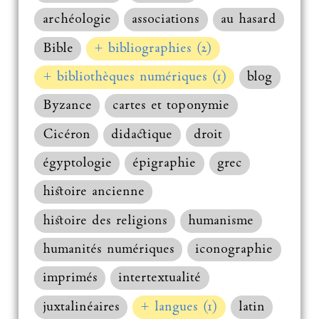
archéologie
associations
au hasard
Bible
+ bibliographies (2)
+ bibliothèques numériques (1)
blog
Byzance
cartes et toponymie
Cicéron
didactique
droit
égyptologie
épigraphie
grec
histoire ancienne
histoire des religions
humanisme
humanités numériques
iconographie
imprimés
intertextualité
juxtalinéaires
+ langues (1)
latin