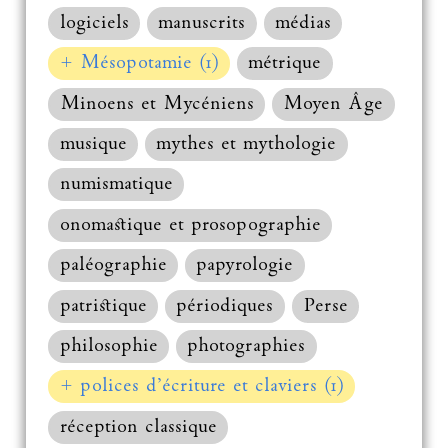
logiciels
manuscrits
médias
+ Mésopotamie (1)
métrique
Minoens et Mycéniens
Moyen Âge
musique
mythes et mythologie
numismatique
onomastique et prosopographie
paléographie
papyrologie
patristique
périodiques
Perse
philosophie
photographies
+ polices d’écriture et claviers (1)
réception classique