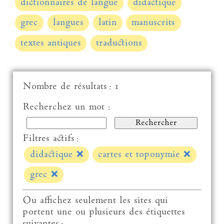
dictionnaires de langue
didactique
grec
langues
latin
manuscrits
textes antiques
traductions
Nombre de résultats : 1
Recherchez un mot :
Filtres actifs :
didactique
❌
cartes et toponymie
❌
grec
❌
Ou affichez seulement les sites qui
portent une ou plusieurs des étiquettes
suivantes :