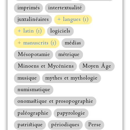
imprimés
intertextualité
juxtalinéaires
+ langues (1)
+ latin (1)
logiciels
+ manuscrits (1)
médias
Mésopotamie
métrique
Minoens et Mycéniens
Moyen Âge
musique
mythes et mythologie
numismatique
onomastique et prosopographie
paléographie
papyrologie
patristique
périodiques
Perse