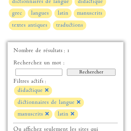
dictionnaires de langue
didactique
grec
langues
latin
manuscrits
textes antiques
traductions
Nombre de résultats : 1
Recherchez un mot :
Filtres actifs :
didactique
❌
dictionnaires de langue
❌
manuscrits
❌
latin
❌
Ou affichez seulement les sites qui