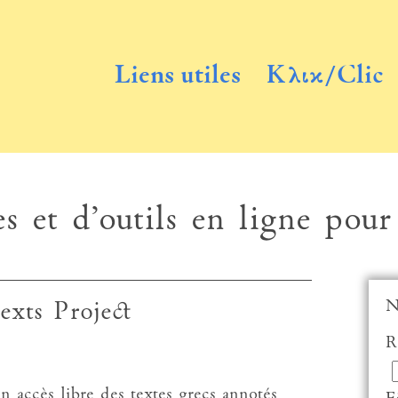
Liens utiles
Κλικ/Clic
s et d’outils en ligne pour
N
xts Project
R
n accès libre des textes grecs annotés