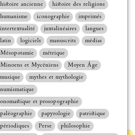
histoire ancienne
histoire des religions
humanisme
iconographie
imprimés
intertextualité
juxtalinéaires
langues
latin
logiciels
manuscrits
médias
Mésopotamie
métrique
Minoens et Mycéniens
Moyen Âge
musique
mythes et mythologie
numismatique
onomastique et prosopographie
paléographie
papyrologie
patristique
périodiques
Perse
philosophie
Haut de la