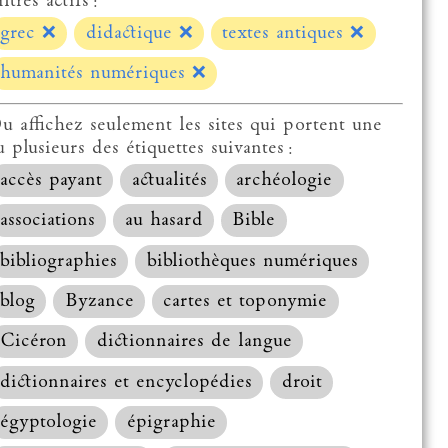
ltres actifs :
grec
❌
didactique
❌
textes antiques
❌
humanités numériques
❌
u affichez seulement les sites qui portent une
u plusieurs des étiquettes suivantes :
accès payant
actualités
archéologie
associations
au hasard
Bible
bibliographies
bibliothèques numériques
blog
Byzance
cartes et toponymie
Cicéron
dictionnaires de langue
dictionnaires et encyclopédies
droit
égyptologie
épigraphie