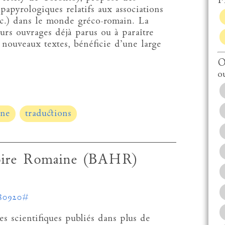
Fi
papyrologiques relatifs aux associations
etc.) dans le monde gréco-romain. La
eurs ouvrages déjà parus ou à paraître
 nouveaux textes, bénéficie d’une large
O
o
nne
traductions
toire Romaine (BAHR)
80920#
es scientifiques publiés dans plus de