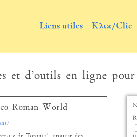
Liens utiles
Κλικ/Clic
s et d’outils en ligne pour
N
reco-Roman World
R
ons/
ersity de Toronto), propose des