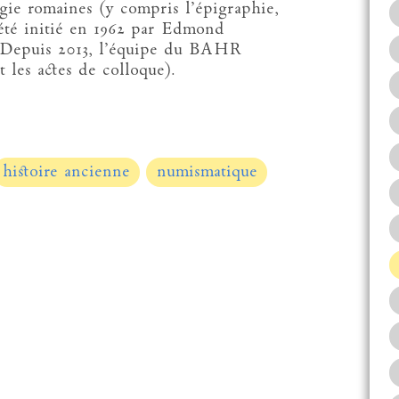
logie romaines (y compris l’épigraphie,
 été initié en 1962 par Edmond
g. Depuis 2013, l’équipe du BAHR
 les actes de colloque).
histoire ancienne
numismatique