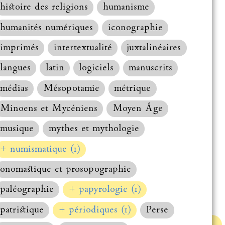
histoire des religions
humanisme
humanités numériques
iconographie
imprimés
intertextualité
juxtalinéaires
langues
latin
logiciels
manuscrits
médias
Mésopotamie
métrique
Minoens et Mycéniens
Moyen Âge
musique
mythes et mythologie
+ numismatique (1)
onomastique et prosopographie
paléographie
+ papyrologie (1)
patristique
+ périodiques (1)
Perse
Haut de la