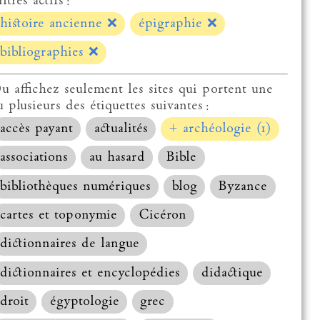
ltres actifs :
histoire ancienne
❌
épigraphie
❌
bibliographies
❌
u affichez seulement les sites qui portent une
u plusieurs des étiquettes suivantes :
accès payant
actualités
+ archéologie (1)
associations
au hasard
Bible
bibliothèques numériques
blog
Byzance
cartes et toponymie
Cicéron
dictionnaires de langue
dictionnaires et encyclopédies
didactique
droit
égyptologie
grec