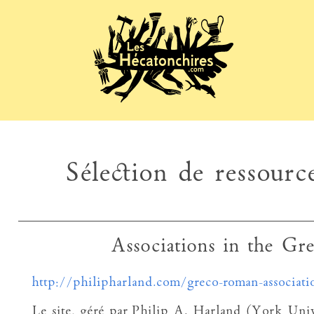
Sélection de ressource
Associations in the G
http://philipharland.com/greco-roman-associati
Le site, géré par Philip A. Harland (York Univ