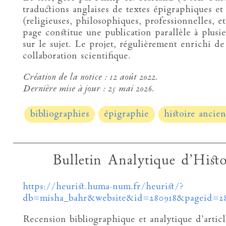
traductions anglaises de textes épigraphiques et 
(religieuses, philosophiques, professionnelles, 
page constitue une publication parallèle à plusi
sur le sujet. Le projet, régulièrement enrichi de
collaboration scientifique.
Création de la notice :
12 août 2022.
Dernière mise à jour :
25 mai 2026.
bibliographies
épigraphie
histoire ancie
Bulletin Analytique d’His
https://heurist.huma-num.fr/heurist/?
db=misha_bahr&website&id=280918&pageid=2
Recension bibliographique et analytique d’articl