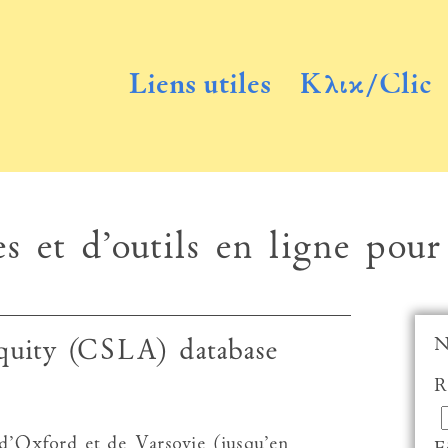
Liens utiles
Κλικ/Clic
s et d’outils en ligne pour
N
iquity (CSLA) database
R
 d’Oxford et de Varsovie (jusqu’en