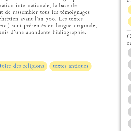
Fi
ration internationale, la base de
t de rassembler tous les témoignages
chrétien avant l’an 700. Les textes
 etc.) sont présentés en langue originale,
munis d’une abondante bibliographie.
O
o
toire des religions
textes antiques