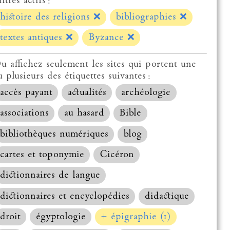
ltres actifs :
histoire des religions
❌
bibliographies
❌
textes antiques
❌
Byzance
❌
u affichez seulement les sites qui portent une
u plusieurs des étiquettes suivantes :
accès payant
actualités
archéologie
associations
au hasard
Bible
bibliothèques numériques
blog
cartes et toponymie
Cicéron
dictionnaires de langue
dictionnaires et encyclopédies
didactique
droit
égyptologie
+ épigraphie (1)