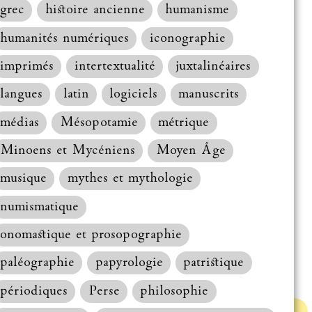
grec
histoire ancienne
humanisme
humanités numériques
iconographie
imprimés
intertextualité
juxtalinéaires
langues
latin
logiciels
manuscrits
médias
Mésopotamie
métrique
Minoens et Mycéniens
Moyen Âge
musique
mythes et mythologie
numismatique
onomastique et prosopographie
paléographie
papyrologie
patristique
périodiques
Perse
philosophie
Haut de la