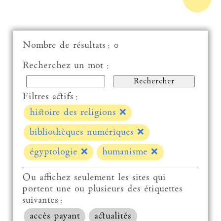
Nombre de résultats : 0
Recherchez un mot :
Filtres actifs :
histoire des religions
❌
bibliothèques numériques
❌
égyptologie
❌
humanisme
❌
Ou affichez seulement les sites qui
portent une ou plusieurs des étiquettes
suivantes :
accès payant
actualités