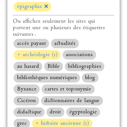
épigraphie
❌
Ou affichez seulement les sites qui
portent une ou plusieurs des étiquettes
suivantes :
accès payant
actualités
+ archéologie (1)
associations
au hasard
Bible
bibliographies
bibliothèques numériques
blog
Byzance
cartes et toponymie
Cicéron
dictionnaires de langue
didactique
droit
égyptologie
grec
+ histoire ancienne (1)