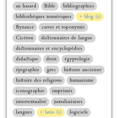
au hasard
Bible
bibliographies
bibliothèques numériques
+ blog (1)
Byzance
cartes et toponymie
Cicéron
dictionnaires de langue
dictionnaires et encyclopédies
didactique
droit
égyptologie
épigraphie
grec
histoire ancienne
histoire des religions
humanisme
iconographie
imprimés
intertextualité
juxtalinéaires
langues
+ latin (1)
logiciels