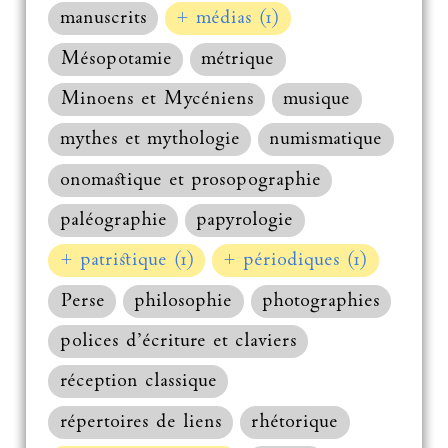
manuscrits
+ médias (1)
Mésopotamie
métrique
Minoens et Mycéniens
musique
mythes et mythologie
numismatique
onomastique et prosopographie
paléographie
papyrologie
+ patristique (1)
+ périodiques (1)
Perse
philosophie
photographies
polices d’écriture et claviers
réception classique
répertoires de liens
rhétorique