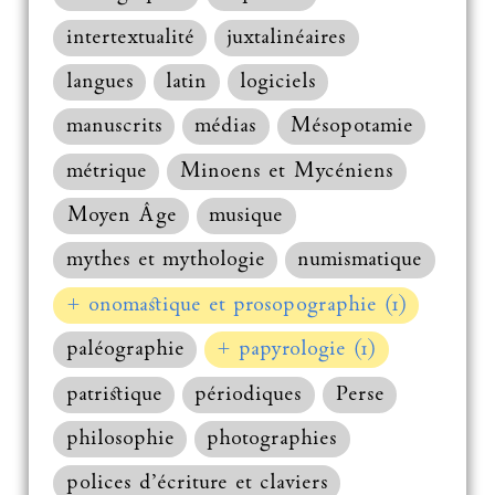
intertextualité
juxtalinéaires
langues
latin
logiciels
manuscrits
médias
Mésopotamie
métrique
Minoens et Mycéniens
Moyen Âge
musique
mythes et mythologie
numismatique
+ onomastique et prosopographie (1)
paléographie
+ papyrologie (1)
patristique
périodiques
Perse
philosophie
photographies
polices d’écriture et claviers